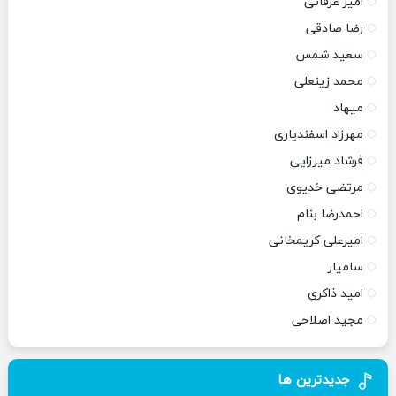
امیر عرفانی
رضا صادقی
سعید شمس
محمد زینعلی
میهاد
مهرزاد اسفندیاری
فرشاد میرزایی
مرتضی خدیوی
احمدرضا بنام
امیرعلی کریمخانی
سامیار
امید ذاکری
مجید اصلاحی
جدیدترین ها