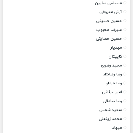
مصطفی سابین
آرش معروفی
حسین حسینی
علیرضا محبوب
حسین حصارکی
مهدیار
کاپیتان
مجید رضوی
رضا رضانژاد
رضا مرانلو
امیر عرفانی
رضا صادقی
سعید شمس
محمد زینعلی
میهاد