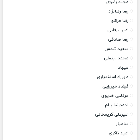
مجید رضوی
رضا رضانژاد
رضا مرانلو
امیر عرفانی
رضا صادقی
سعید شمس
محمد زینعلی
میهاد
مهرزاد اسفندیاری
فرشاد میرزایی
مرتضی خدیوی
احمدرضا بنام
امیرعلی کریمخانی
سامیار
امید ذاکری