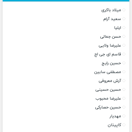
میلاد باکری
سعید آرام
ایلیا
حسن جمالی
علیرضا ولایی
قاسم ای جی اچ
حسین رایج
مصطفی سابین
آرش معروفی
حسین حسینی
علیرضا محبوب
حسین حصارکی
مهدیار
کاپیتان