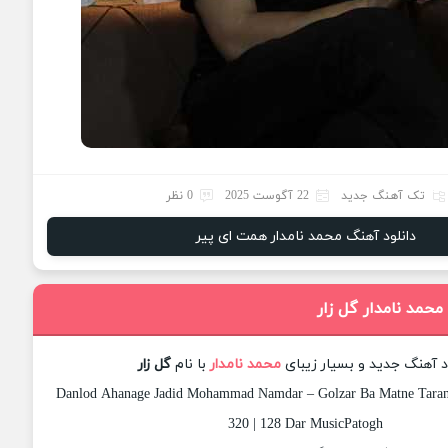
تک آهنگ جدید
22 آگوست 2025
0 نظر
دانلود آهنگ محمد نامدار همت ای پیر
محمد نامدار گل زار
د آهنگ جدید و بسیار زیبای
محمد نامدار
با نام
گل زار
Danlod Ahanage Jadid Mohammad Namdar – Golzar Ba Matne Tarane
320 | 128 Dar MusicPatogh