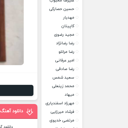
علیرضا محبوب
حسین حصارکی
مهدیار
کاپیتان
مجید رضوی
رضا رضانژاد
رضا مرانلو
امیر عرفانی
رضا صادقی
سعید شمس
محمد زینعلی
میهاد
مهرزاد اسفندیاری
دانلود آهنگ
فرشاد میرزایی
مرتضی خدیوی
دانلود 