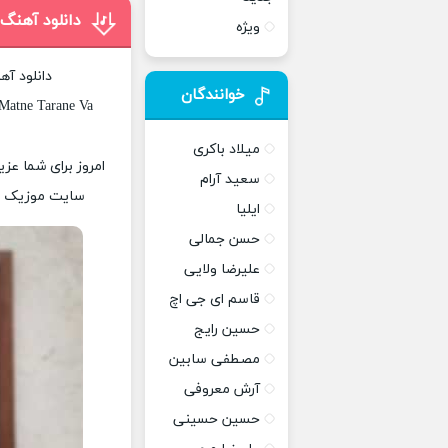
دانلود آهنگ
ویژه
دانلود آه
خوانندگان
Matne Tarane Va
میلاد باکری
امروز برای شما عزی
سعید آرام
سایت موزیک پات
ایلیا
حسن جمالی
علیرضا ولایی
قاسم ای جی اچ
حسین رایج
مصطفی سابین
آرش معروفی
حسین حسینی