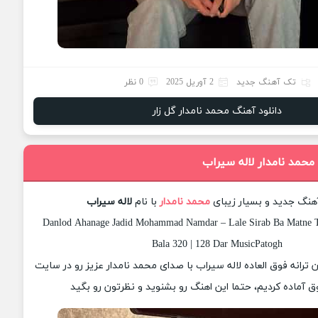
تک آهنگ جدید
2 آوریل 2025
0 نظر
دانلود آهنگ محمد نامدار گل زار
محمد نامدار لاله سیراب
آهنگ جدید و بسیار زیبای
محمد نامدار
با نام
لاله سیراب
Danlod Ahanage Jadid Mohammad Namdar – Lale Sirab Ba Matne T
Bala 320 | 128 Dar MusicPatogh
ان ترانه فوق العاده لاله سیراب با صدای محمد نامدار عزیز رو در سایت
 آماده کردیم، حتما این اهنگ رو بشنوید و نظرتون رو بگید