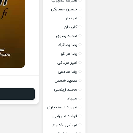
علیرضا محبوب
حسین حصارکی
مهدیار
کاپیتان
مجید رضوی
رضا رضانژاد
رضا مرانلو
امیر عرفانی
رضا صادقی
سعید شمس
محمد زینعلی
میهاد
مهرزاد اسفندیاری
فرشاد میرزایی
مرتضی خدیوی