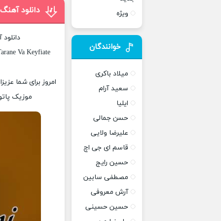
دانلود آهنگ
ویژه
دانلود 
خوانندگان
arane Va Keyfiate
میلاد باکری
امروز برای شما عزیز
سعید آرام
موزیک پاتوق
ایلیا
حسن جمالی
علیرضا ولایی
قاسم ای جی اچ
حسین رایج
مصطفی سابین
آرش معروفی
حسین حسینی