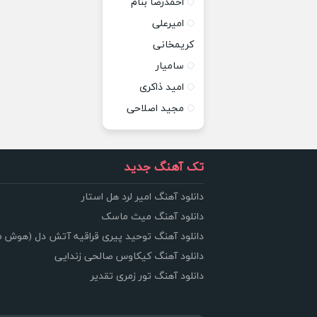
احمدرضا بنام
امیرعلی
کریمخانی
سامیار
امید ذاکری
مجید اصلاحی
تک آهنگ جدید
دانلود آهنگ امیر لرد هل استار
دانلود آهنگ میث ماسک
دانلود آهنگ توحید پیری قراقیه آتش دل (هوش 
دانلود آهنگ کیکاوس صالحی زندایی
دانلود آهنگ تور زمری تقدیر