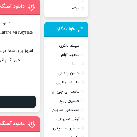
دانلود آهنگ
ویژه
دانلود
خوانندگان
arane Va Keyfiate
میلاد باکری
امروز برای شما عزی
سعید آرام
موزیک پاتوق
ایلیا
حسن جمالی
علیرضا ولایی
قاسم ای جی اچ
حسین رایج
مصطفی سابین
آرش معروفی
دانلود آهنگ
حسین حسینی