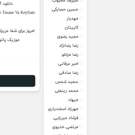
علیرضا محبوب
دانلود 
حسین حصارکی
Tarane Va Keyfiate
مهدیار
کاپیتان
امروز برای شما عزیز
مجید رضوی
موزیک پاتوق
رضا رضانژاد
رضا مرانلو
امیر عرفانی
رضا صادقی
سعید شمس
محمد زینعلی
میهاد
مهرزاد اسفندیاری
فرشاد میرزایی
مرتضی خدیوی