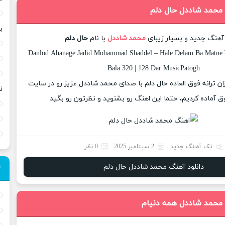
 محمد شاددل حال دلم
ب
 آهنگ جدید و بسیار زیبای
محمد شاددل
با نام
حال دلم
Danlod Ahanage Jadid Mohammad Shaddel – Hale Delam Ba Matne T
Bala 320 | 128 Dar MusicPatogh
زان ترانه فوق العاده حال دلم با صدای محمد شاددل عزیز رو در سایت
ن
 آماده کردیم، حتما این اهنگ رو بشنوید و نظرتون رو بگید
تک آهنگ جدید
2 سپتامبر 2025
0 نظر
دانلود آهنگ محمد شاددل حال دلم
 محمد شاددل همه دنیام