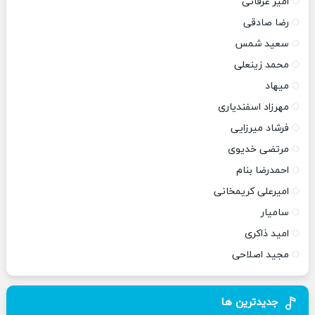
امیر عرفانی
رضا صادقی
سعید شمس
محمد زینعلی
میهاد
مهرزاد اسفندیاری
فرشاد میرزایی
مرتضی خدیوی
احمدرضا بنام
امیرعلی کریمخانی
سامیار
امید ذاکری
مجید اصلاحی
جدیدترین ها