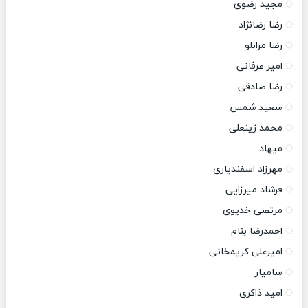
مجید رضوی
رضا رضانژاد
رضا مرانلو
امیر عرفانی
رضا صادقی
سعید شمس
محمد زینعلی
میهاد
مهرزاد اسفندیاری
فرشاد میرزایی
مرتضی خدیوی
احمدرضا بنام
امیرعلی کریمخانی
سامیار
امید ذاکری