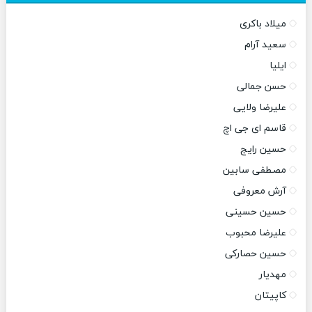
میلاد باکری
سعید آرام
ایلیا
حسن جمالی
علیرضا ولایی
قاسم ای جی اچ
حسین رایج
مصطفی سابین
آرش معروفی
حسین حسینی
علیرضا محبوب
حسین حصارکی
مهدیار
کاپیتان