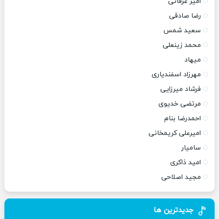
امیر عرفانی
رضا صادقی
سعید شمس
محمد زینعلی
میهاد
مهرزاد اسفندیاری
فرشاد میرزایی
مرتضی خدیوی
احمدرضا بنام
امیرعلی کریمخانی
سامیار
امید ذاکری
مجید اصلاحی
جدیدترین ها