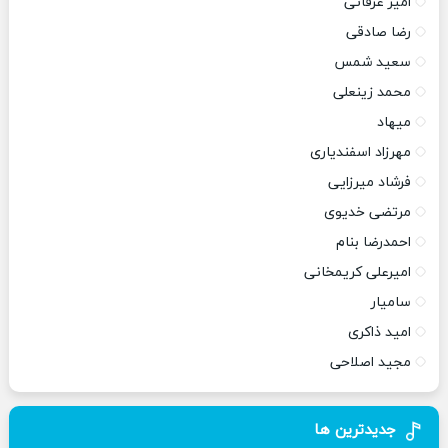
امیر عرفانی
رضا صادقی
سعید شمس
محمد زینعلی
میهاد
مهرزاد اسفندیاری
فرشاد میرزایی
مرتضی خدیوی
احمدرضا بنام
امیرعلی کریمخانی
سامیار
امید ذاکری
مجید اصلاحی
جدیدترین ها