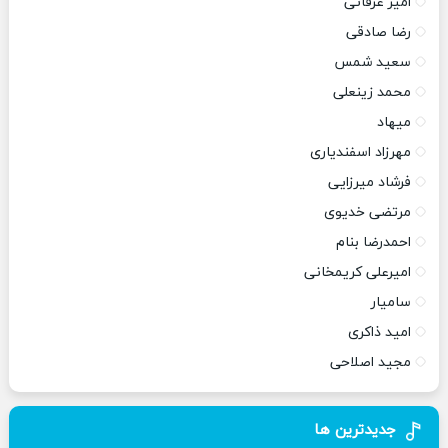
امیر عرفانی
رضا صادقی
سعید شمس
محمد زینعلی
میهاد
مهرزاد اسفندیاری
فرشاد میرزایی
مرتضی خدیوی
احمدرضا بنام
امیرعلی کریمخانی
سامیار
امید ذاکری
مجید اصلاحی
جدیدترین ها