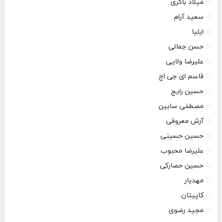
میلاد باکری
سعید آرام
ایلیا
حسن جمالی
علیرضا ولایی
قاسم ای جی اچ
حسین رایج
مصطفی سابین
آرش معروفی
حسین حسینی
علیرضا محبوب
حسین حصارکی
مهدیار
کاپیتان
مجید رضوی