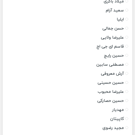
میلاد باکری
سعید آرام
ایلیا
حسن جمالی
علیرضا ولایی
قاسم ای جی اچ
حسین رایج
مصطفی سابین
آرش معروفی
حسین حسینی
علیرضا محبوب
حسین حصارکی
مهدیار
کاپیتان
مجید رضوی