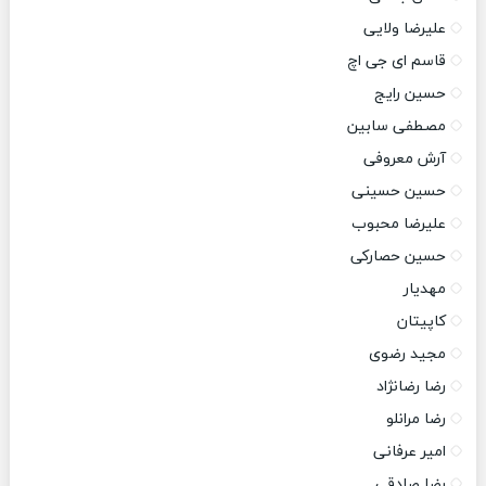
علیرضا ولایی
قاسم ای جی اچ
حسین رایج
مصطفی سابین
آرش معروفی
حسین حسینی
علیرضا محبوب
حسین حصارکی
مهدیار
کاپیتان
مجید رضوی
رضا رضانژاد
رضا مرانلو
امیر عرفانی
رضا صادقی