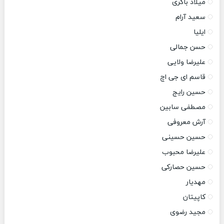
میلاد باکری
سعید آرام
ایلیا
حسن جمالی
علیرضا ولایی
قاسم ای جی اچ
حسین رایج
مصطفی سابین
آرش معروفی
حسین حسینی
علیرضا محبوب
حسین حصارکی
مهدیار
کاپیتان
مجید رضوی