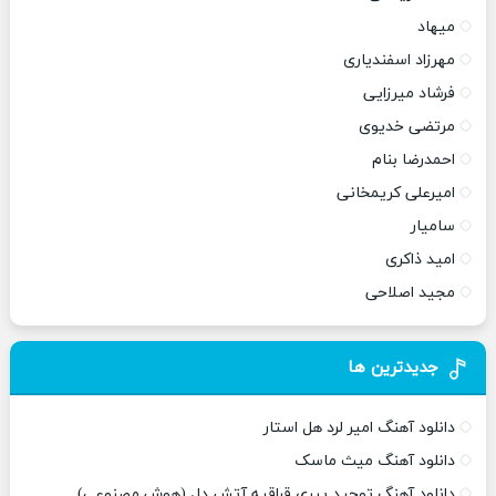
میهاد
مهرزاد اسفندیاری
فرشاد میرزایی
مرتضی خدیوی
احمدرضا بنام
امیرعلی کریمخانی
سامیار
امید ذاکری
مجید اصلاحی
جدیدترین ها
دانلود آهنگ امیر لرد هل استار
دانلود آهنگ میث ماسک
دانلود آهنگ توحید پیری قراقیه آتش دل (هوش مصنوعی)