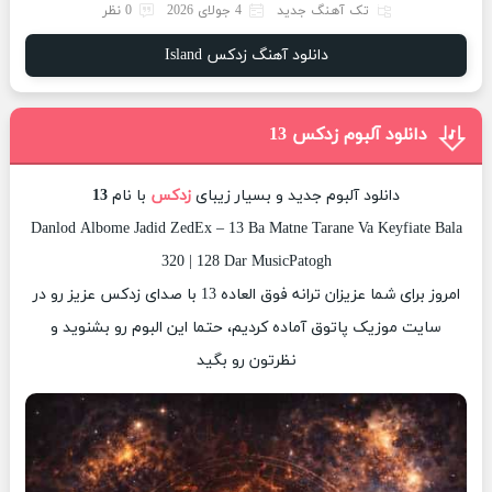
تک آهنگ جدید
4 جولای 2026
0 نظر
دانلود آهنگ زدکس Island
دانلود آلبوم زدکس 13
دانلود آلبوم جدید و بسیار زیبای
زدکس
با نام
13
Danlod Albome Jadid ZedEx – 13 Ba Matne Tarane Va Keyfiate Bala
320 | 128 Dar MusicPatogh
امروز برای شما عزیزان ترانه فوق العاده 13 با صدای زدکس عزیز رو در
سایت موزیک پاتوق آماده کردیم، حتما این البوم رو بشنوید و
نظرتون رو بگید