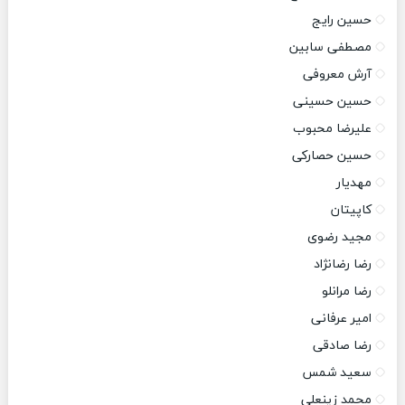
حسین رایج
مصطفی سابین
آرش معروفی
حسین حسینی
علیرضا محبوب
حسین حصارکی
مهدیار
کاپیتان
مجید رضوی
رضا رضانژاد
رضا مرانلو
امیر عرفانی
رضا صادقی
سعید شمس
محمد زینعلی