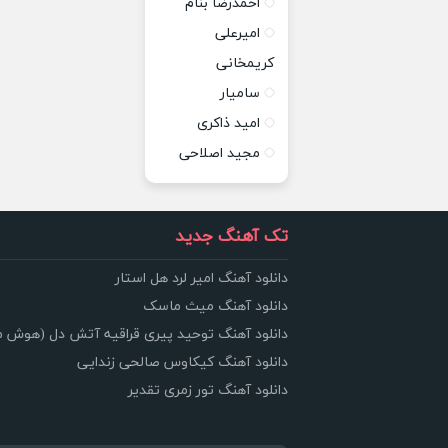
احمدرضا بنام
امیرعلی
کریمخانی
سامیار
امید ذاکری
مجید اصلاحی
تک آهنگ جدید
دانلود آهنگ امیر لرد هل استار
دانلود آهنگ میث ماسک
دانلود آهنگ توحید پیری قراقیه آتش دل (هوش 
دانلود آهنگ کیکاوس صالحی زندایی
دانلود آهنگ تور زمری تقدیر