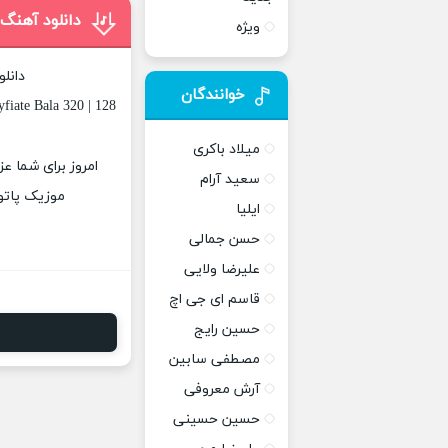
دانلود آهنگ 
ویژه
دانل
خوانندگان
fiate Bala 320 | 128
میلاد باکری
امروز برای شما عز
سعید آرام
موزیک پاتوق
ایلیا
حسن جمالی
علیرضا ولایی
قاسم ای جی اچ
حسین رایج
مصطفی سابین
آرش معروفی
حسین حسینی