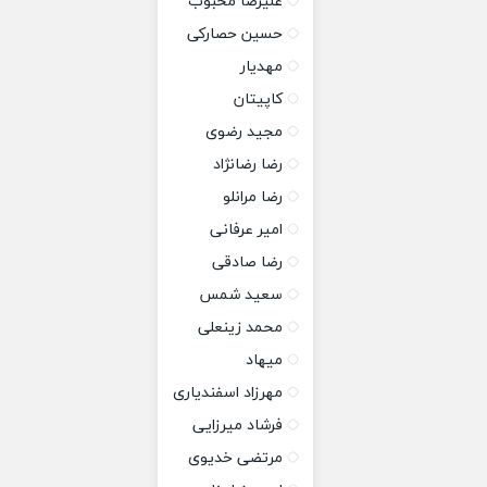
علیرضا محبوب
حسین حصارکی
مهدیار
کاپیتان
مجید رضوی
رضا رضانژاد
رضا مرانلو
امیر عرفانی
رضا صادقی
سعید شمس
محمد زینعلی
میهاد
مهرزاد اسفندیاری
فرشاد میرزایی
مرتضی خدیوی