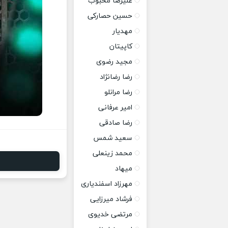
علیرضا محبوب
حسین حصارکی
مهدیار
کاپیتان
مجید رضوی
رضا رضانژاد
رضا مرانلو
امیر عرفانی
رضا صادقی
سعید شمس
محمد زینعلی
میهاد
مهرزاد اسفندیاری
فرشاد میرزایی
مرتضی خدیوی