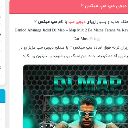
گ دیجی مپ مپ میکس ۲
م
آهنگ جدید و بسیار زیبای
دیجی مپ
با نام
مپ میکس ۲
Danlod Ahanage Jadid DJ Map – Map Mix 2 Ba Matne Tarane Va Keyf
ب
Dar MusicPatogh
امروز برای شما عزیزان ترانه فوق العاده مپ میکس ۲ با صدای دیجی مپ عزیز رو در
وق آماده کردیم، حتما این اهنگ رو بشنوید و نظرتون رو بگید
ن