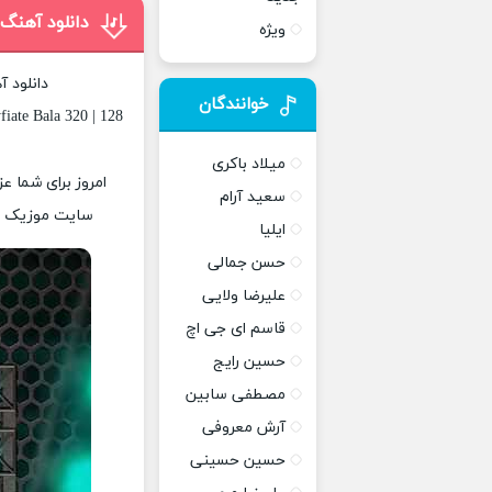
دانلود آهن
ویژه
دانلود 
خوانندگان
iate Bala 320 | 128
میلاد باکری
سعید آرام
سایت موزیک پات
ایلیا
حسن جمالی
علیرضا ولایی
قاسم ای جی اچ
حسین رایج
مصطفی سابین
آرش معروفی
حسین حسینی