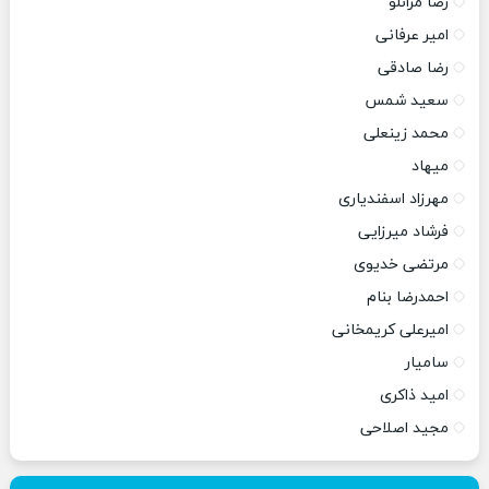
رضا مرانلو
امیر عرفانی
رضا صادقی
سعید شمس
محمد زینعلی
میهاد
مهرزاد اسفندیاری
فرشاد میرزایی
مرتضی خدیوی
احمدرضا بنام
امیرعلی کریمخانی
سامیار
امید ذاکری
مجید اصلاحی