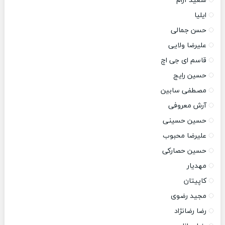
سعید آرام
ایلیا
حسن جمالی
علیرضا ولایی
قاسم ای جی اچ
حسین رایج
مصطفی سابین
آرش معروفی
حسین حسینی
علیرضا محبوب
حسین حصارکی
مهدیار
کاپیتان
مجید رضوی
رضا رضانژاد