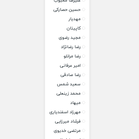
علیرضا محبوب
حسین حصارکی
مهدیار
کاپیتان
مجید رضوی
رضا رضانژاد
رضا مرانلو
امیر عرفانی
رضا صادقی
سعید شمس
محمد زینعلی
میهاد
مهرزاد اسفندیاری
فرشاد میرزایی
مرتضی خدیوی