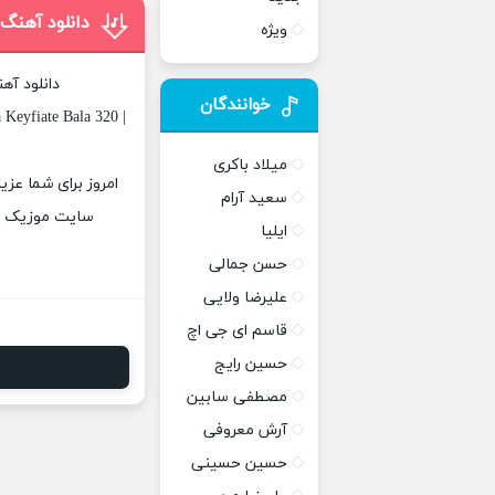
دانلود آهنگ
ویژه
دانلود آه
خوانندگان
Keyfiate Bala 320 |
میلاد باکری
امروز برای شما عزی
سعید آرام
سایت موزیک پات
ایلیا
حسن جمالی
علیرضا ولایی
قاسم ای جی اچ
حسین رایج
مصطفی سابین
آرش معروفی
حسین حسینی