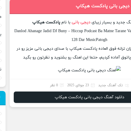
 دیجی بانی پادکست هیکاپ
م
نگ جدید و بسیار زیبای
دیجی بانی
با نام
پادکست هیکاپ
Danlod Ahanage Jadid DJ Buny – Hiccup Podcast Ba Matne Tarane Va 
ب
128 Dar MusicPatogh
زان ترانه فوق العاده پادکست هیکاپ با صدای دیجی بانی عزیز رو در
وق آماده کردیم، حتما این اهنگ رو بشنوید و نظرتون رو بگید
ن
تک آهنگ جدید
23 جولای 2025
0 نظر
دانلود آهنگ دیجی بانی پادکست هیکاپ