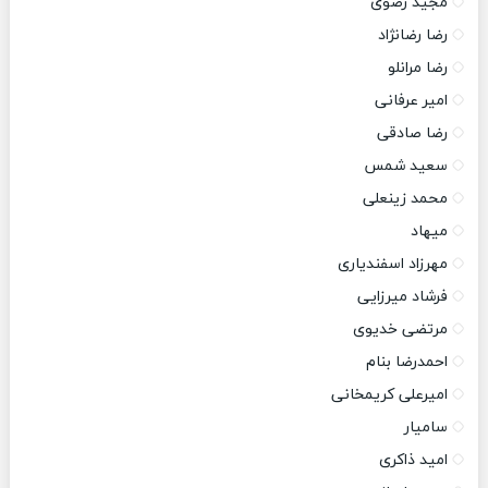
مجید رضوی
رضا رضانژاد
رضا مرانلو
امیر عرفانی
رضا صادقی
سعید شمس
محمد زینعلی
میهاد
مهرزاد اسفندیاری
فرشاد میرزایی
مرتضی خدیوی
احمدرضا بنام
امیرعلی کریمخانی
سامیار
امید ذاکری