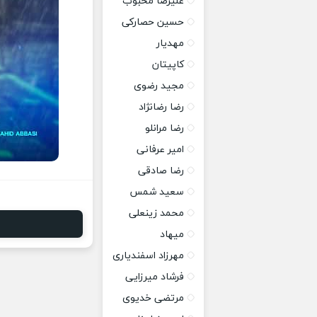
علیرضا محبوب
حسین حصارکی
مهدیار
کاپیتان
مجید رضوی
رضا رضانژاد
رضا مرانلو
امیر عرفانی
رضا صادقی
سعید شمس
محمد زینعلی
میهاد
مهرزاد اسفندیاری
فرشاد میرزایی
مرتضی خدیوی