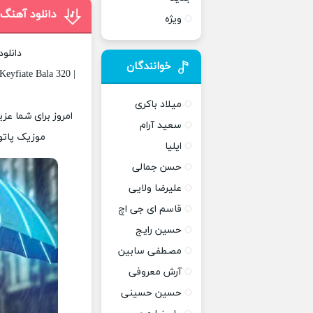
دانلود آهنگ
ویژه
دانلو
خوانندگان
eyfiate Bala 320 |
میلاد باکری
امروز برای شما عزی
سعید آرام
موزیک پاتوق
ایلیا
حسن جمالی
علیرضا ولایی
قاسم ای جی اچ
حسین رایج
مصطفی سابین
آرش معروفی
حسین حسینی