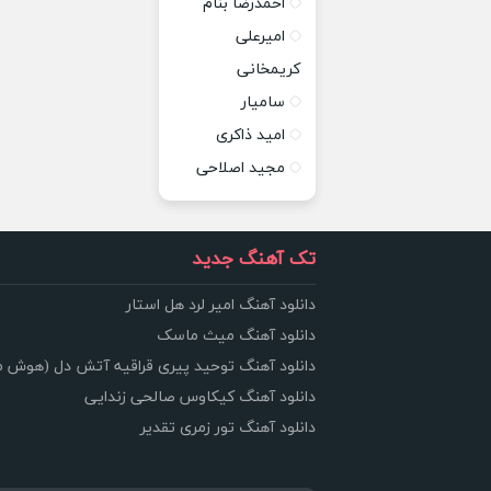
احمدرضا بنام
امیرعلی
کریمخانی
سامیار
امید ذاکری
مجید اصلاحی
تک آهنگ جدید
دانلود آهنگ امیر لرد هل استار
دانلود آهنگ میث ماسک
دانلود آهنگ توحید پیری قراقیه آتش دل (هوش 
دانلود آهنگ کیکاوس صالحی زندایی
دانلود آهنگ تور زمری تقدیر