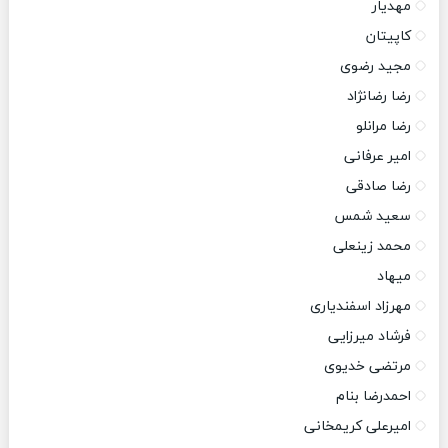
مهدیار
کاپیتان
مجید رضوی
رضا رضانژاد
رضا مرانلو
امیر عرفانی
رضا صادقی
سعید شمس
محمد زینعلی
میهاد
مهرزاد اسفندیاری
فرشاد میرزایی
مرتضی خدیوی
احمدرضا بنام
امیرعلی کریمخانی