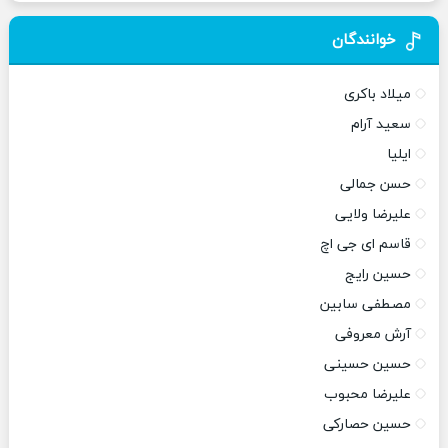
خوانندگان
میلاد باکری
سعید آرام
ایلیا
حسن جمالی
علیرضا ولایی
قاسم ای جی اچ
حسین رایج
مصطفی سابین
آرش معروفی
حسین حسینی
علیرضا محبوب
حسین حصارکی