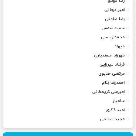
رضا مرانلو
امیر عرفانی
رضا صادقی
سعید شمس
محمد زینعلی
میهاد
مهرزاد اسفندیاری
فرشاد میرزایی
مرتضی خدیوی
احمدرضا بنام
امیرعلی کریمخانی
سامیار
امید ذاکری
مجید اصلاحی