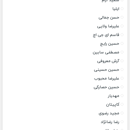
سعید آرام
ایلیا
حسن جمالی
علیرضا ولایی
قاسم ای جی اچ
حسین رایج
مصطفی سابین
آرش معروفی
حسین حسینی
علیرضا محبوب
حسین حصارکی
مهدیار
کاپیتان
مجید رضوی
رضا رضانژاد