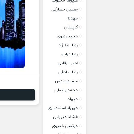
علیرضا محبوب
حسین حصارکی
مهدیار
کاپیتان
مجید رضوی
رضا رضانژاد
رضا مرانلو
امیر عرفانی
رضا صادقی
سعید شمس
محمد زینعلی
میهاد
مهرزاد اسفندیاری
فرشاد میرزایی
مرتضی خدیوی