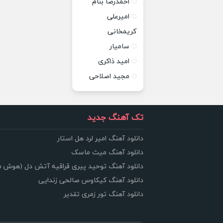
احمدرضا بنام
امیرعلی
کریمخانی
سامیار
امید ذاکری
مجید اصلاحی
تک آهنگ جدید
دانلود آهنگ امیر لرد هل استار
دانلود آهنگ میث ماسک
دانلود آهنگ توحید پیری قراقیه آتش دل (هوش 
دانلود آهنگ کیکاوس صالحی زندایی
دانلود آهنگ تور زمری تقدیر