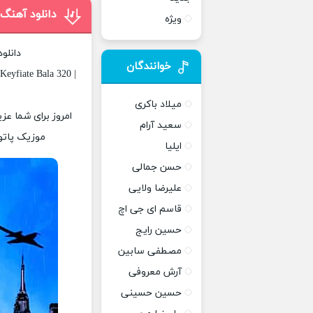
دانلود آهن
ویژه
دانلو
خوانندگان
Keyfiate Bala 320 |
میلاد باکری
امروز برای شما عز
سعید آرام
موزیک پاتوق
ایلیا
حسن جمالی
علیرضا ولایی
قاسم ای جی اچ
حسین رایج
مصطفی سابین
آرش معروفی
حسین حسینی