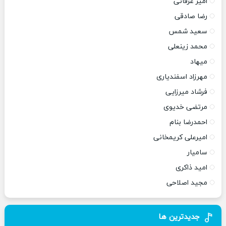
امیر عرفانی
رضا صادقی
سعید شمس
محمد زینعلی
میهاد
مهرزاد اسفندیاری
فرشاد میرزایی
مرتضی خدیوی
احمدرضا بنام
امیرعلی کریمخانی
سامیار
امید ذاکری
مجید اصلاحی
جدیدترین ها