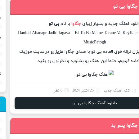
جگاوا بی تو
م
انلود آهنگ جدید و بسیار زیبای
جگاوا
با نام
بی تو
Danlod Ahanage Jadid Jagava – Bi To Ba Matne Tarane Va Keyfiate 
ب
MusicPatogh
یزان ترانه فوق العاده بی تو با صدای جگاوا عزیز رو در سایت موزیک
ماده کردیم، حتما این اهنگ رو بشنوید و نظرتون رو بگید
ن
تک آهنگ جدید
25 اکتبر 2024
0 نظر
دانلود آهنگ جگاوا بی تو
جگاوا پسر بد