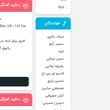
دانلود آهنگ 
ویژه
د
خوانندگان
Bala 320 | 128 Dar
میلاد باکری
امروز برای شما عز
سعید آرام
پاتوق آ
ایلیا
حسن جمالی
علیرضا ولایی
قاسم ای جی اچ
حسین رایج
مصطفی سابین
آرش معروفی
دانلود آهنگ 
حسین حسینی