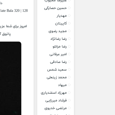
علیرضا محبوب
دا
حسین حصارکی
ate Bala 320 | 128
مهدیار
کاپیتان
امروز برای شما عزی
مجید رضوی
پاتوق آ
رضا رضانژاد
رضا مرانلو
امیر عرفانی
رضا صادقی
سعید شمس
محمد زینعلی
میهاد
مهرزاد اسفندیاری
فرشاد میرزایی
مرتضی خدیوی