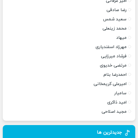
امیر عرفانی
رضا صادقی
سعید شمس
محمد زینعلی
میهاد
مهرزاد اسفندیاری
فرشاد میرزایی
مرتضی خدیوی
احمدرضا بنام
امیرعلی کریمخانی
سامیار
امید ذاکری
مجید اصلاحی
جدیدترین ها