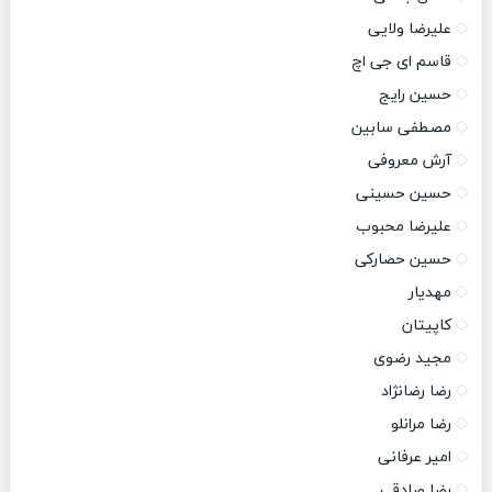
علیرضا ولایی
قاسم ای جی اچ
حسین رایج
مصطفی سابین
آرش معروفی
حسین حسینی
علیرضا محبوب
حسین حصارکی
مهدیار
کاپیتان
مجید رضوی
رضا رضانژاد
رضا مرانلو
امیر عرفانی
رضا صادقی