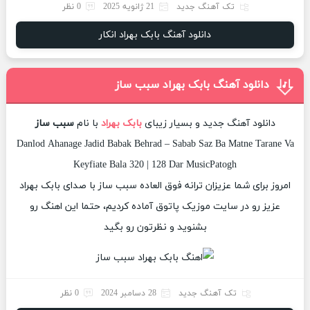
تک آهنگ جدید
21 ژانویه 2025
0 نظر
دانلود آهنگ بابک بهراد انکار
دانلود آهنگ بابک بهراد سبب ساز
دانلود آهنگ جدید و بسیار زیبای
بابک بهراد
با نام
سبب ساز
Danlod Ahanage Jadid Babak Behrad – Sabab Saz Ba Matne Tarane Va
Keyfiate Bala 320 | 128 Dar MusicPatogh
امروز برای شما عزیزان ترانه فوق العاده سبب ساز با صدای بابک بهراد
عزیز رو در سایت موزیک پاتوق آماده کردیم، حتما این اهنگ رو
بشنوید و نظرتون رو بگید
تک آهنگ جدید
28 دسامبر 2024
0 نظر