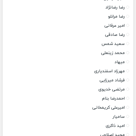
رضا رضانژاد
رضا مرانلو
امیر عرفانی
رضا صادقی
سعید شمس
محمد زینعلی
میهاد
مهرزاد اسفندیاری
فرشاد میرزایی
مرتضی خدیوی
احمدرضا بنام
امیرعلی کریمخانی
سامیار
امید ذاکری
مجید اصلاحی