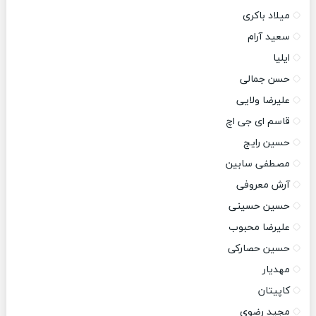
میلاد باکری
سعید آرام
ایلیا
حسن جمالی
علیرضا ولایی
قاسم ای جی اچ
حسین رایج
مصطفی سابین
آرش معروفی
حسین حسینی
علیرضا محبوب
حسین حصارکی
مهدیار
کاپیتان
مجید رضوی