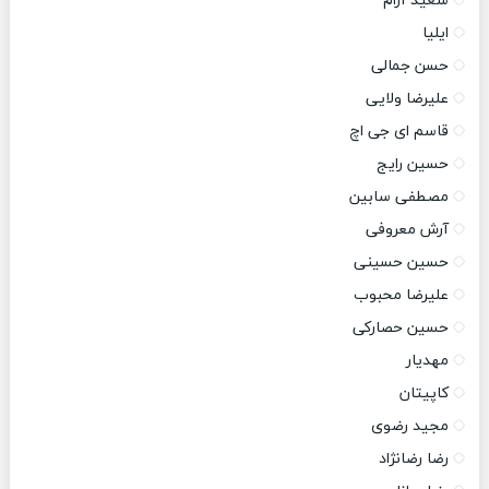
سعید آرام
ایلیا
حسن جمالی
علیرضا ولایی
قاسم ای جی اچ
حسین رایج
مصطفی سابین
آرش معروفی
حسین حسینی
علیرضا محبوب
حسین حصارکی
مهدیار
کاپیتان
مجید رضوی
رضا رضانژاد