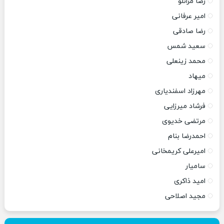
رضا مرانلو
امیر عرفانی
رضا صادقی
سعید شمس
محمد زینعلی
میهاد
مهرزاد اسفندیاری
فرشاد میرزایی
مرتضی خدیوی
احمدرضا بنام
امیرعلی کریمخانی
سامیار
امید ذاکری
مجید اصلاحی