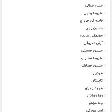
حسن جمالی
علیرضا ولایی
قاسم ای جی اچ
حسین رایج
مصطفی سابین
آرش معروفی
حسین حسینی
علیرضا محبوب
حسین حصارکی
مهدیار
کاپیتان
مجید رضوی
رضا رضانژاد
رضا مرانلو
امیر عرفانی