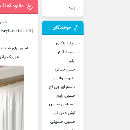
دانلود آهنگ 
ویژه
دانل
خوانندگان
eyfiate Bala 320 |
میلاد باکری
امروز برای شما عز
سعید آرام
موزیک پاتوق
ایلیا
حسن جمالی
علیرضا ولایی
قاسم ای جی اچ
حسین رایج
مصطفی سابین
آرش معروفی
حسین حسینی