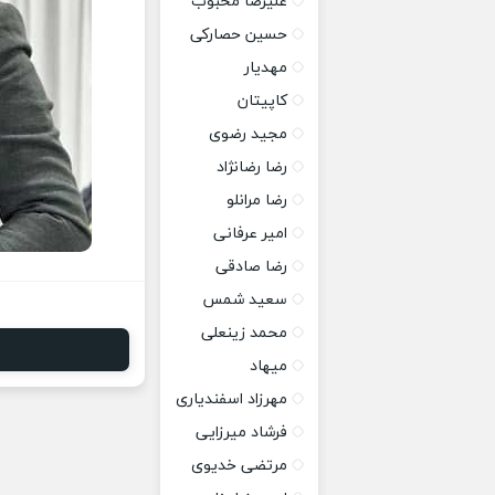
علیرضا محبوب
حسین حصارکی
مهدیار
کاپیتان
مجید رضوی
رضا رضانژاد
رضا مرانلو
امیر عرفانی
رضا صادقی
سعید شمس
محمد زینعلی
میهاد
مهرزاد اسفندیاری
فرشاد میرزایی
مرتضی خدیوی