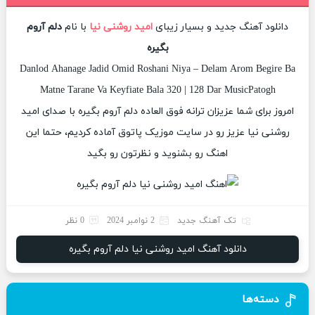
دانلود آهنگ جدید و بسیار زیبای
امید روشنی نیا
با نام
دلم آروم
بگیره
Danlod Ahanage Jadid Omid Roshani Niya – Delam Arom Begire Ba
Matne Tarane Va Keyfiate Bala 320 | 128 Dar MusicPatogh
امروز برای شما عزیزان ترانه فوق العاده دلم آروم بگیره با صدای امید
روشنی نیا عزیز رو در سایت موزیک پاتوق آماده کردیم، حتما این
اهنگ رو بشنوید و نظرتون رو بگید
تک آهنگ جدید
2 نوامبر 2024
0 نظر
دانلود آهنگ امید روشنی نیا دلم آروم بگیره
دسته‌ها