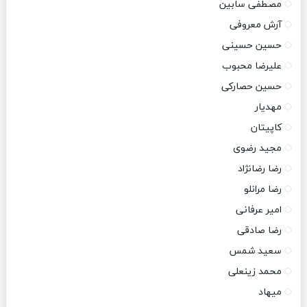
مصطفی سابین
آرش معروفی
حسین حسینی
علیرضا محبوب
حسین حصارکی
مهدیار
کاپیتان
مجید رضوی
رضا رضانژاد
رضا مرانلو
امیر عرفانی
رضا صادقی
سعید شمس
محمد زینعلی
میهاد