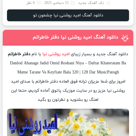
تک آهنگ جدید
15 دسامبر 2025
0 نظر
دانلود آهنگ امید روشنی نیا چشمون تو
دانلود آهنگ امید روشنی نیا دفتر خاطراتم
دانلود آهنگ جدید و بسیار زیبای
امید روشنی نیا
با نام
دفتر خاطراتم
Danlod Ahanage Jadid Omid Roshani Niya – Daftar Khateratam Ba
Matne Tarane Va Keyfiate Bala 320 | 128 Dar MusicPatogh
امروز برای شما عزیزان ترانه فوق العاده دفتر خاطراتم با صدای امید
روشنی نیا عزیز رو در سایت موزیک پاتوق آماده کردیم، حتما این
اهنگ رو بشنوید و نظرتون رو بگید