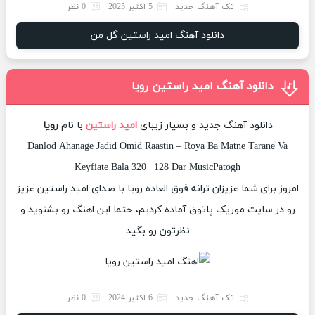
تک آهنگ جدید
5 اکتبر 2025
0 نظر
دانلود آهنگ امید راستین گل من
دانلود آهنگ امید راستین رویا
دانلود آهنگ جدید و بسیار زیبای
امید راستین
با نام
رویا
Danlod Ahanage Jadid Omid Raastin – Roya Ba Matne Tarane Va
Keyfiate Bala 320 | 128 Dar MusicPatogh
امروز برای شما عزیزان ترانه فوق العاده رویا با صدای امید راستین عزیز
رو در سایت موزیک پاتوق آماده کردیم، حتما این اهنگ رو بشنوید و
نظرتون رو بگید
تک آهنگ جدید
6 اکتبر 2024
0 نظر