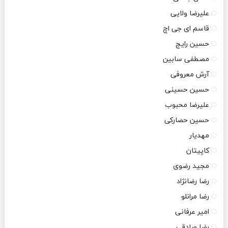
علیرضا ولایی
قاسم ای جی اچ
حسین رایج
مصطفی سابین
آرش معروفی
حسین حسینی
علیرضا محبوب
حسین حصارکی
مهدیار
کاپیتان
مجید رضوی
رضا رضانژاد
رضا مرانلو
امیر عرفانی
رضا صادقی