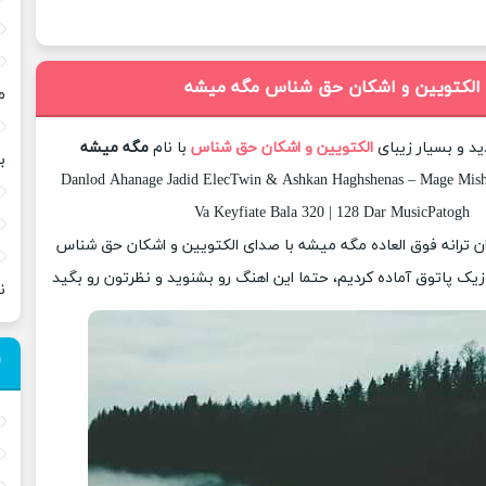
 الکتویین و اشکان حق شناس مگه میشه
م
ید و بسیار زیبای
الکتویین و اشکان حق شناس
با نام
مگه میشه
ب
Danlod Ahanage Jadid ElecTwin & Ashkan Haghshenas – Mage Mish
Va Keyfiate Bala 320 | 128 Dar MusicPatogh
زان ترانه فوق العاده مگه میشه با صدای الکتویین و اشکان حق شناس
یک پاتوق آماده کردیم، حتما این اهنگ رو بشنوید و نظرتون رو بگید
ن