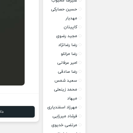
علیرضا محبوب
حسین حصارکی
مهدیار
کاپیتان
مجید رضوی
رضا رضانژاد
رضا مرانلو
امیر عرفانی
رضا صادقی
سعید شمس
محمد زینعلی
میهاد
مهرزاد اسفندیاری
دا
فرشاد میرزایی
مرتضی خدیوی