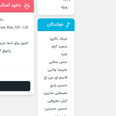
دانلود آهنگ 
ویژه
دان
خوانندگان
ate Bala 320 | 128
میلاد باکری
امروز برای شما عزی
سعید آرام
پاتوق آ
ایلیا
حسن جمالی
علیرضا ولایی
قاسم ای جی اچ
حسین رایج
مصطفی سابین
آرش معروفی
حسین حسینی