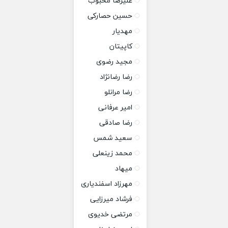
علیرضا محبوب
حسین حصارکی
مهدیار
کاپیتان
مجید رضوی
رضا رضانژاد
رضا مرانلو
امیر عرفانی
رضا صادقی
سعید شمس
محمد زینعلی
میهاد
مهرزاد اسفندیاری
فرشاد میرزایی
مرتضی خدیوی