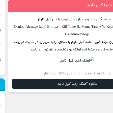
ارمیا کیل تایم
م
لود آهنگ جدید و بسیار زیبای
ارمیا
با نام
کیل تایم
Danlod Ahanage Jadid Ermiya – Kill Time Ba Matne Tarane Va Keyfi
ب
Dar MusicPatogh
زان ترانه فوق العاده کیل تایم با صدای ارمیا عزیز رو در سایت موزیک
ماده کردیم، حتما این اهنگ رو بشنوید و نظرتون رو بگید
ن
تک آهنگ جدید
15 مارس 2025
0 نظر
دانلود آهنگ ارمیا کیل تایم