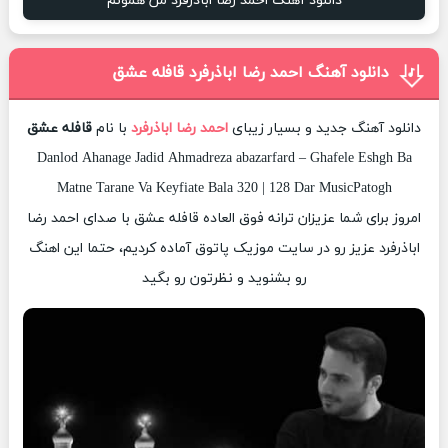
دانلود آهنگ احمد رضا اباذرفرد من همونم
دانلود آهنگ احمد رضا اباذرفرد قافله عشق
دانلود آهنگ جدید و بسیار زیبای
احمد رضا اباذرفرد
با نام
قافله عشق
Danlod Ahanage Jadid Ahmadreza abazarfard – Ghafele Eshgh Ba
Matne Tarane Va Keyfiate Bala 320 | 128 Dar MusicPatogh
امروز برای شما عزیزان ترانه فوق العاده قافله عشق با صدای احمد رضا
اباذرفرد عزیز رو در سایت موزیک پاتوق آماده کردیم، حتما این اهنگ
رو بشنوید و نظرتون رو بگید