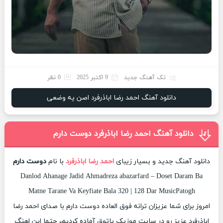
تک آهنگ جدید
9 اکتبر 2025
0 نظر
دانلود آهنگ احمد رضا اباذرفرد اصن یه وضعی
دانلود آهنگ احمد رضا اباذرفرد دوست دارم
دانلود آهنگ جدید و بسیار زیبای
احمد رضا اباذرفرد
با نام
دوست دارم
Danlod Ahanage Jadid Ahmadreza abazarfard – Doset Daram Ba
Matne Tarane Va Keyfiate Bala 320 | 128 Dar MusicPatogh
امروز برای شما عزیزان ترانه فوق العاده دوست دارم با صدای احمد رضا
اباذرفرد عزیز رو در سایت موزیک پاتوق آماده کردیم، حتما این اهنگ