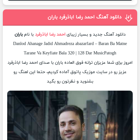
دانلود آهنگ احمد رضا اباذرفرد باران
دانلود آهنگ جدید و بسیار زیبای
احمد رضا اباذرفرد
با نام
باران
Danlod Ahanage Jadid Ahmadreza abazarfard – Baran Ba Matne
Tarane Va Keyfiate Bala 320 | 128 Dar MusicPatogh
امروز برای شما عزیزان ترانه فوق العاده باران با صدای احمد رضا اباذرفرد
عزیز رو در سایت موزیک پاتوق آماده کردیم، حتما این اهنگ رو
بشنوید و نظرتون رو بگید