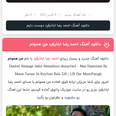
تک آهنگ جدید
9 اکتبر 2025
0 نظر
دانلود آهنگ احمد رضا اباذرفرد دوست دارم
دانلود آهنگ احمد رضا اباذرفرد من همونم
دانلود آهنگ جدید و بسیار زیبای
احمد رضا اباذرفرد
با نام
من همونم
Danlod Ahanage Jadid Ahmadreza abazarfard – Man Hamonam Ba
Matne Tarane Va Keyfiate Bala 320 | 128 Dar MusicPatogh
امروز برای شما عزیزان ترانه فوق العاده من همونم با صدای احمد رضا
اباذرفرد عزیز رو در سایت موزیک پاتوق آماده کردیم، حتما این اهنگ
رو بشنوید و نظرتون رو بگید