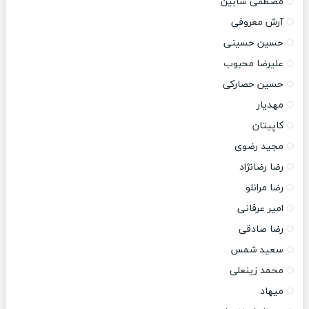
مصطفی سابین
آرش معروفی
حسین حسینی
علیرضا محبوب
حسین حصارکی
مهدیار
کاپیتان
مجید رضوی
رضا رضانژاد
رضا مرانلو
امیر عرفانی
رضا صادقی
سعید شمس
محمد زینعلی
میهاد