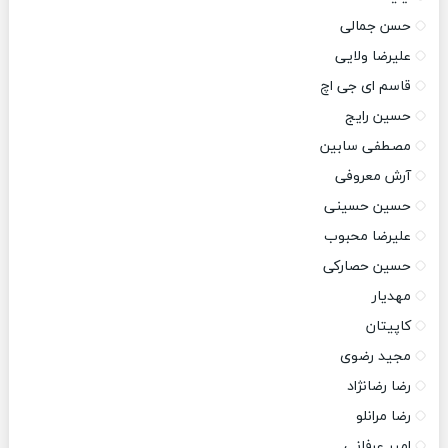
حسن جمالی
علیرضا ولایی
قاسم ای جی اچ
حسین رایج
مصطفی سابین
آرش معروفی
حسین حسینی
علیرضا محبوب
حسین حصارکی
مهدیار
کاپیتان
مجید رضوی
رضا رضانژاد
رضا مرانلو
امیر عرفانی