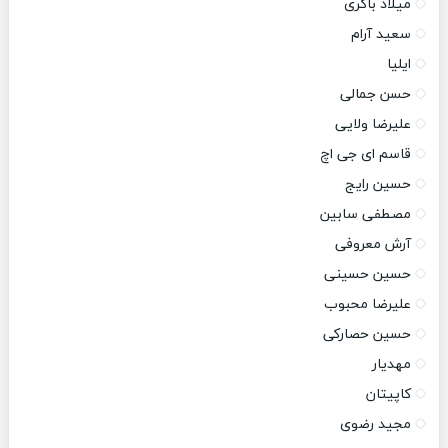
میلاد باکری
سعید آرام
ایلیا
حسن جمالی
علیرضا ولایی
قاسم ای جی اچ
حسین رایج
مصطفی سابین
آرش معروفی
حسین حسینی
علیرضا محبوب
حسین حصارکی
مهدیار
کاپیتان
مجید رضوی