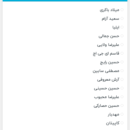
میلاد باکری
سعید آرام
ایلیا
حسن جمالی
علیرضا ولایی
قاسم ای جی اچ
حسین رایج
مصطفی سابین
آرش معروفی
حسین حسینی
علیرضا محبوب
حسین حصارکی
مهدیار
کاپیتان