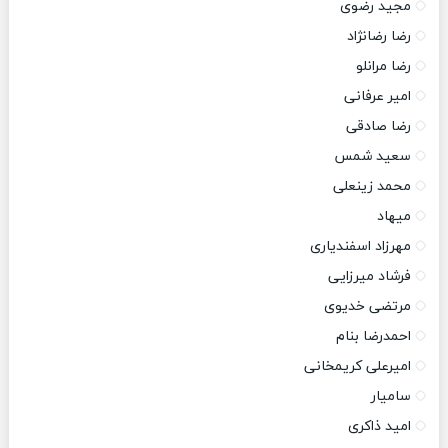
مجید رضوی
رضا رضانژاد
رضا مرانلو
امیر عرفانی
رضا صادقی
سعید شمس
محمد زینعلی
میهاد
مهرزاد اسفندیاری
فرشاد میرزایی
مرتضی خدیوی
احمدرضا بنام
امیرعلی کریمخانی
سامیار
امید ذاکری