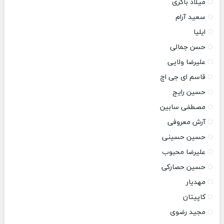
میلاد باکری
سعید آرام
ایلیا
حسن جمالی
علیرضا ولایی
قاسم ای جی اچ
حسین رایج
مصطفی سابین
آرش معروفی
حسین حسینی
علیرضا محبوب
حسین حصارکی
مهدیار
کاپیتان
مجید رضوی