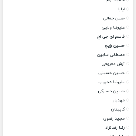
سعید آرام
ایلیا
حسن جمالی
علیرضا ولایی
قاسم ای جی اچ
حسین رایج
مصطفی سابین
آرش معروفی
حسین حسینی
علیرضا محبوب
حسین حصارکی
مهدیار
کاپیتان
مجید رضوی
رضا رضانژاد