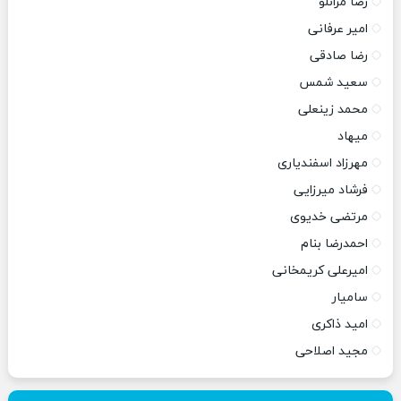
رضا مرانلو
امیر عرفانی
رضا صادقی
سعید شمس
محمد زینعلی
میهاد
مهرزاد اسفندیاری
فرشاد میرزایی
مرتضی خدیوی
احمدرضا بنام
امیرعلی کریمخانی
سامیار
امید ذاکری
مجید اصلاحی