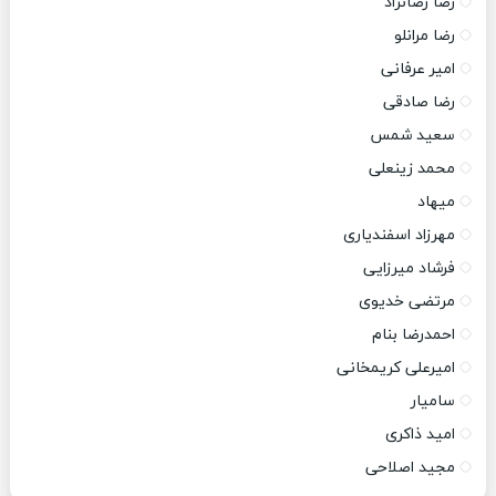
رضا رضانژاد
رضا مرانلو
امیر عرفانی
رضا صادقی
سعید شمس
محمد زینعلی
میهاد
مهرزاد اسفندیاری
فرشاد میرزایی
مرتضی خدیوی
احمدرضا بنام
امیرعلی کریمخانی
سامیار
امید ذاکری
مجید اصلاحی