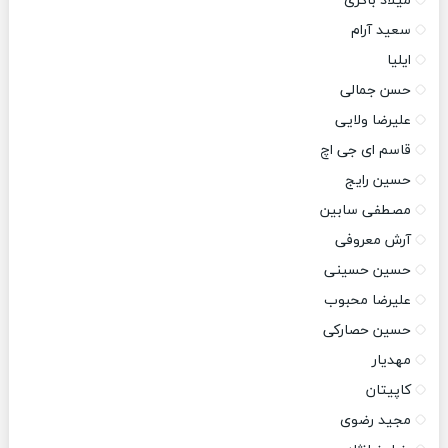
میلاد باکری
سعید آرام
ایلیا
حسن جمالی
علیرضا ولایی
قاسم ای جی اچ
حسین رایج
مصطفی سابین
آرش معروفی
حسین حسینی
علیرضا محبوب
حسین حصارکی
مهدیار
کاپیتان
مجید رضوی