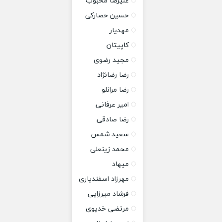
علیرضا محبوب
حسین حصارکی
مهدیار
کاپیتان
مجید رضوی
رضا رضانژاد
رضا مرانلو
امیر عرفانی
رضا صادقی
سعید شمس
محمد زینعلی
میهاد
مهرزاد اسفندیاری
فرشاد میرزایی
مرتضی خدیوی