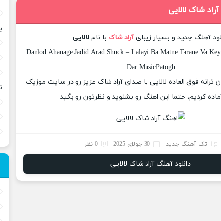
آراد شاک لالایی
ب
لود آهنگ جدید و بسیار زیبای
آراد شاک
با نام
لالایی
Danlod Ahanage Jadid Arad Shuck – Lalayi Ba Matne Tarane Va Keyf
Dar MusicPatogh
ان ترانه فوق العاده لالایی با صدای آراد شاک عزیز رو در سایت موزیک
ن
ماده کردیم، حتما این اهنگ رو بشنوید و نظرتون رو بگید
تک آهنگ جدید
30 جولای 2025
0 نظر
دانلود آهنگ آراد شاک لالایی