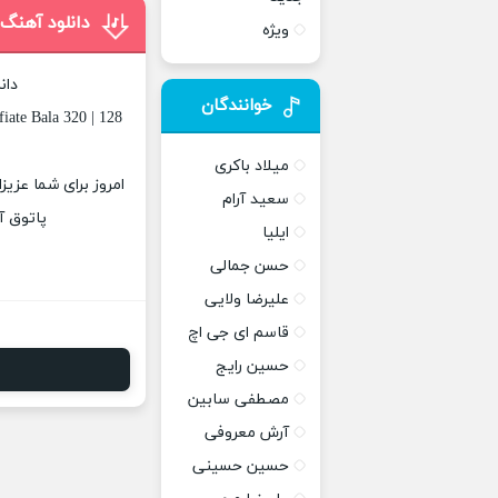
دانلود آهنگ 
ویژه
دان
خوانندگان
iate Bala 320 | 128
میلاد باکری
امروز برای شما عزیز
سعید آرام
پاتوق آ
ایلیا
حسن جمالی
علیرضا ولایی
قاسم ای جی اچ
حسین رایج
مصطفی سابین
آرش معروفی
حسین حسینی