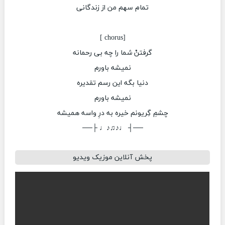
تمام سهم من از زندگانی
[chorus ]
گرفتنْ شما را چه بی رحمانه
نمیشه باورم
دنیا بگه این رسم تقدیره
نمیشه باورم
چشمِ گِریونم خیره به درِ واسه همیشه
──┤ ♩♪♫♪♩ ├──
پخش آنلاین موزیک ویدیو