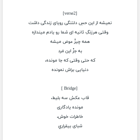
‏[verse2]
نمیشه از این حسِ دلتنگی رویای زندگی داشت
وقتی هرزنگِ ثانیه ای شما رو یادم میندازه
همه چیزْ عوض میشه
به جزْ این مَرد
که حتی وقتی که جا مونده،
دنیایی براش نمونده
‏ [Bridge ]
قاب عکسُ سه بلیط،
مونده يادگارى
خاطرات خوش،
شباى بيقراري