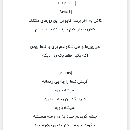
──┤ ♩♪♫♪♩ ├──
[Verse1]
کاش به آخر برسه کابوسِ این روزهای دلتنگ
کاش بیدار بشمُ ببینم که جا نموندم
هر روززمانو می شکوندم برای با شما بودن
اگه یکبار فقط یک روزِ دیگه
‏[chorus]
گرفتن شما را چه بی رحمانه
نمیشه باورم
دنیا بگه این رسم تقدیره
نمیشه باورم
چشمِ گریونم خیره به درِ واسه همیشه
سکوت سردمو زخم عمیق توی سینه