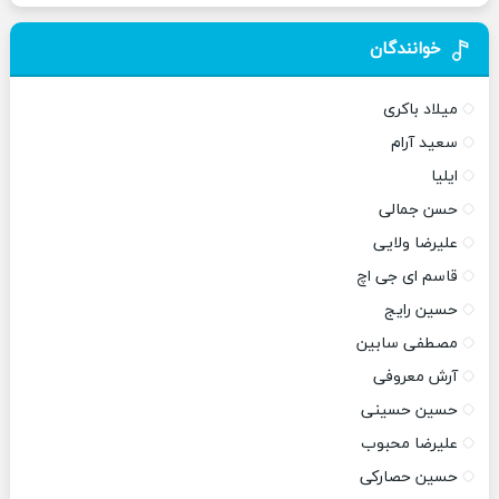
خوانندگان
میلاد باکری
سعید آرام
ایلیا
حسن جمالی
علیرضا ولایی
قاسم ای جی اچ
حسین رایج
مصطفی سابین
آرش معروفی
حسین حسینی
علیرضا محبوب
حسین حصارکی