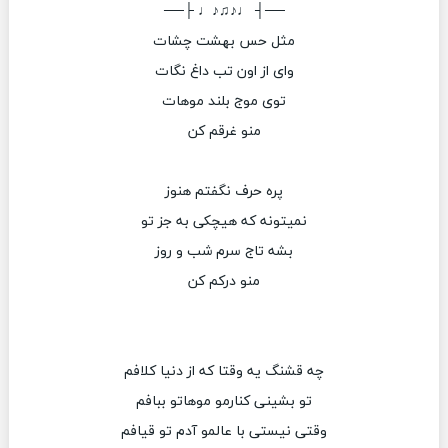
──┤ ♩♪♫♪♩ ├──
مثل حس بهشت چشات
وای از اون تب داغ نگات
توی موج بلند موهات
منو غرقم کن
پره حرف نگفتم هنوز
نمیتونه که هیچکی به جز تو
بشه تاج سرم شب و روز
منو درکم کن
چه قشنگ یه وقتا که از دنیا کلافم
تو بشینی کنارمو موهاتو ببافم
وقتی نیستی با عالمو آدم تو قیافم