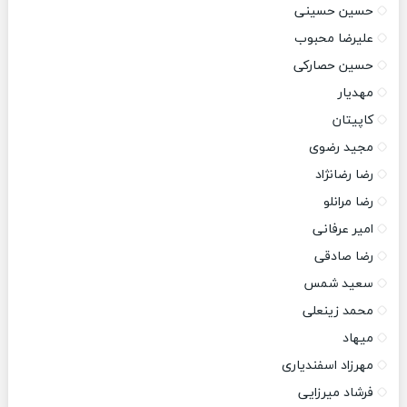
حسین حسینی
علیرضا محبوب
حسین حصارکی
مهدیار
کاپیتان
مجید رضوی
رضا رضانژاد
رضا مرانلو
امیر عرفانی
رضا صادقی
سعید شمس
محمد زینعلی
میهاد
مهرزاد اسفندیاری
فرشاد میرزایی