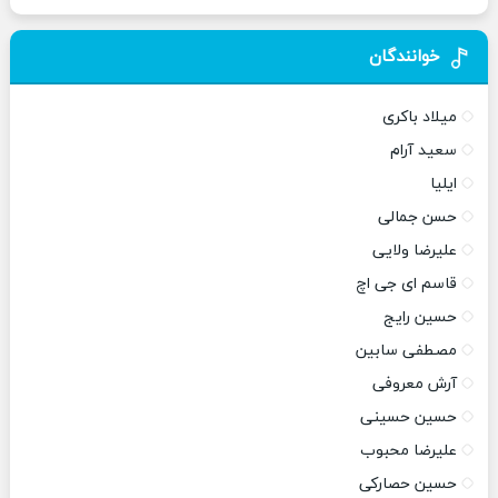
خوانندگان
میلاد باکری
سعید آرام
ایلیا
حسن جمالی
علیرضا ولایی
قاسم ای جی اچ
حسین رایج
مصطفی سابین
آرش معروفی
حسین حسینی
علیرضا محبوب
حسین حصارکی