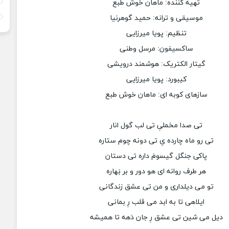
تهیه کننده: ماهان خوش طبع
موسیقی و ترانه: حمید گوهرنیا
تنظیم: پویا میرزایی
ساکسیفون: مرسل وطنی
گیتار الکتریک: هوشمند درویشی
کیبورد: پویا میرزایی
سازهای کوبه ای: ماهان خوش طبع
تی صدا مخملیِ تی لب گول انار
تی رو ماه چارده یِ تی دونه چوم ستاره
پاکی جنگل گیسومَ داره تی دستان
هر طرف روانه ای هو دور و بر بَهاره
تو می دیلداری و من تی عشق زندگانی
ایلاهی تا به ابد می قلب رِ بمانی
دیل می شین تی عشق رِ جان دَهه تا همیشه