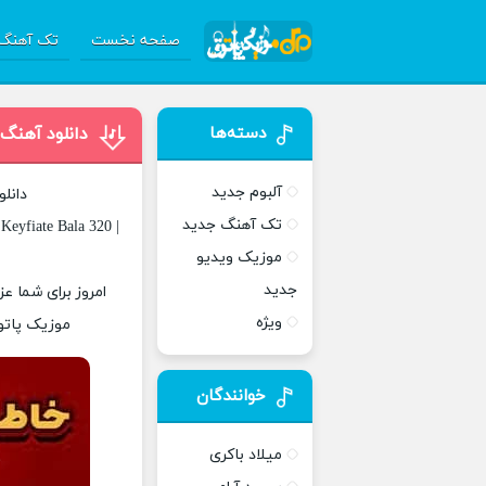
صفحه نخست
تک آهنگ 
دسته‌ها
دانلود آهنگ 
آلبوم جدید
دانل
تک آهنگ جدید
Keyfiate Bala 320 |
موزیک ویدیو
جدید
امروز برای شما عز
ویژه
موزیک پاتوق
خوانندگان
میلاد باکری