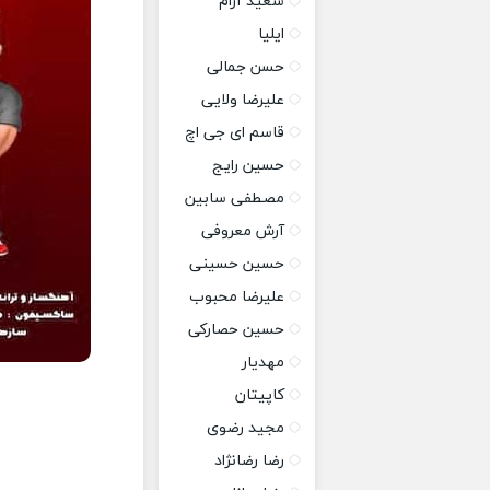
سعید آرام
ایلیا
حسن جمالی
علیرضا ولایی
قاسم ای جی اچ
حسین رایج
مصطفی سابین
آرش معروفی
حسین حسینی
علیرضا محبوب
حسین حصارکی
مهدیار
کاپیتان
مجید رضوی
رضا رضانژاد