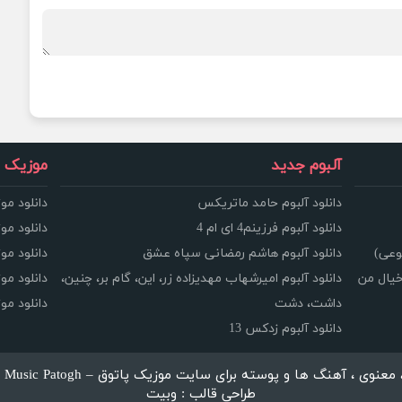
آلبوم جدید
موزیک و
دانلود آلبوم حامد ماتریکس
دانلود مو
دانلود آلبوم فرزینم4 ای ام 4
دانلود مو
وعی)
دانلود آلبوم هاشم رمضانی سپاه عشق
دانلود مو
خیال من
دانلود آلبوم امیرشهاب مهدیزاده زر، این، گام بر، چنین،
دانلود م
داشت، دشت
دانلود م
دانلود آلبوم زدکس 13
، آهنگ ها و پوسته برای سایت موزیک پاتوق – Music Patogh محفوظ می باشد.
طراحی قالب : وبیت