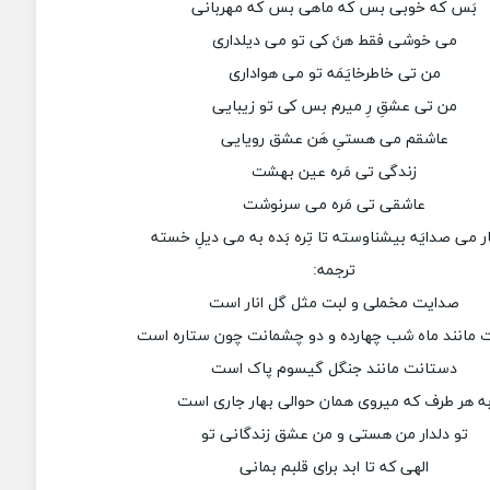
بَس که خوبی بس که ماهی بس که مهربانی
می خوشی فقط هنَ کی تو می دیلداری
من تی خاطرخایَمَه تو می هواداری
من تی عشقِ رِ میرم بس کی تو زیبایی
عاشقم می هستیِ هَن عشق رویایی
زندگی تی مَره عین بهشت
عاشقی تی مَره می سرنوشت
ر می صدایَه بیشناوسته تا تِره بَده به می دیلِ خسته
ترجمه:
صدایت مخملی و لبت مثل گل انار است
ت مانند ماه شب چهارده و دو چشمانت چون ستاره است
دستانت مانند جنگل گیسوم پاک است
ه هر طرف که میروی همان حوالی بهار جاری است
تو دلدار من هستی و من عشق زندگانی تو
الهی که تا ابد برای قلبم بمانی