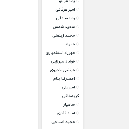
رضا مرانلو
امیر عرفانی
رضا صادقی
سعید شمس
محمد زینعلی
میهاد
مهرزاد اسفندیاری
فرشاد میرزایی
مرتضی خدیوی
احمدرضا بنام
امیرعلی
کریمخانی
سامیار
امید ذاکری
مجید اصلاحی