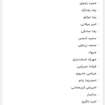
مجید رضوی
رضا رضانژاد
رضا مرانلو
امیر عرفانی
رضا صادقی
سعید شمس
محمد زینعلی
میهاد
مهرزاد اسفندیاری
فرشاد میرزایی
مرتضی خدیوی
احمدرضا بنام
امیرعلی کریمخانی
سامیار
امید ذاکری