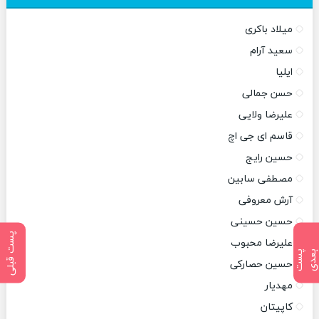
میلاد باکری
سعید آرام
ایلیا
حسن جمالی
علیرضا ولایی
قاسم ای جی اچ
حسین رایج
مصطفی سابین
آرش معروفی
حسین حسینی
پست قبلی
علیرضا محبوب
پ
س
ت
ب
ع
د
حسین حصارکی
مهدیار
کاپیتان